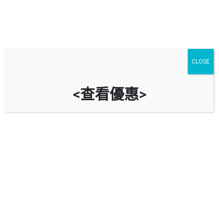
【Tesla須知】Tesla車款比較及
CLOSE
價錢2022 EP.2
<查看優惠>
汽車文章
4 月
14
Share post