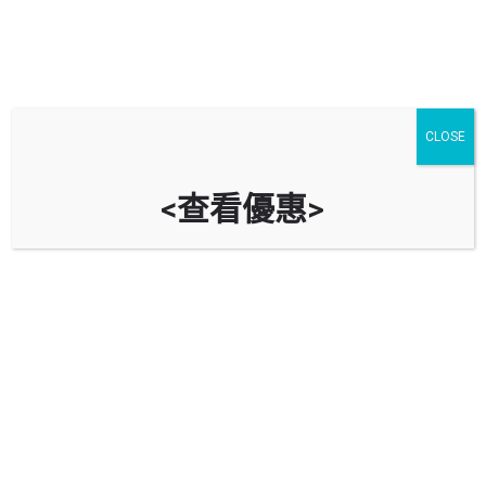
九龍十三大屋苑裝修設計
CLOSE
其他文章
8 月
07
Share post
<查看優惠>