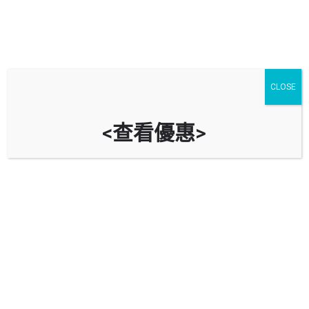
二手車買賣流程、手續及車輛過
CLOSE
戶2022
<查看優惠>
汽車文章
4 月
13
Share post