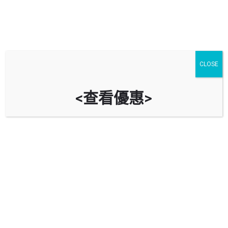
新界十四大屋苑裝修設計
CLOSE
其他文章
8 月
07
Share post
<查看優惠>