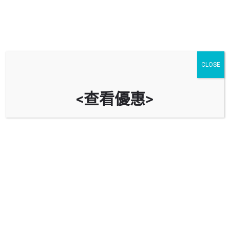
油漆工程—最完善的裝修流程
CLOSE
其他文章
10 月
10
Share post
<查看優惠>