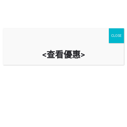
熱門停車場
CLOSE
新城市廣場泊車優惠
新都會廣場泊車
<查看優惠>
科學館泊車
希慎廣場泊車
康怡廣場泊車
會展停車場
海運大廈停車場
禮頓中心停車場
apm停車場