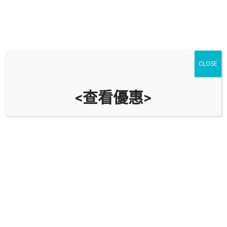
扭蛋機出租服務
CLOSE
<查看優惠>
租扭蛋機收費
收費為 HKD 1180/5天
租用扭蛋機的費用為每部機每次租用最少收費五天，即使租用不
足五天，也會以五天的收費計算。若需要續租，每部機每天的租