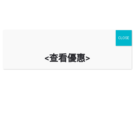
舊樓裝修的注意事項與通渠工程
CLOSE
的必要性
<查看優惠>
其他文章
4 月
16
Share post