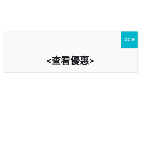
裝修公司同室內設計公司有咩分
CLOSE
別?
<查看優惠>
其他文章
8 月
07
Share post