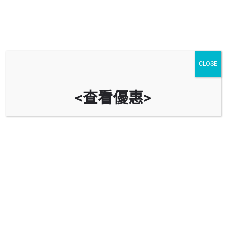
7. 綠色殯葬中央登記名冊
CLOSE
其他文章
6 月
26
Share post
<查看優惠>