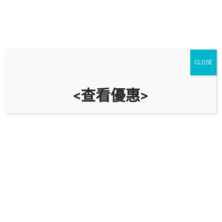
CLOSE
<查看優惠>
中國海外大廈停車場 China
Overseas Building Car Park
時租