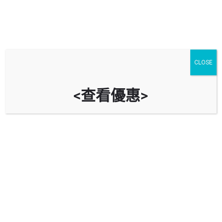
CLOSE
<查看優惠>
中國石化 (天水圍油（氣）站)
新界天水圍屏廈路123號（近田廈路交界）
立即致電
油站資料
導航到油站
回報錯誤