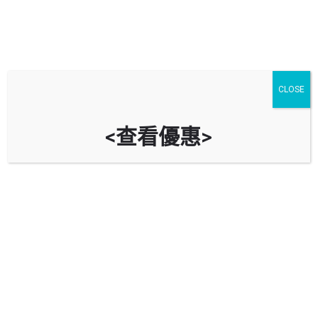
CLOSE
<查看優惠>
中國石化 (葵涌石油氣站)
新界葵涌葵安街2號
立即致電
油站資料
導航到油站
回報錯誤