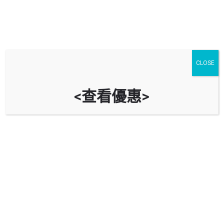
CLOSE
<查看優惠>
中國石化 (錦繡花園油站)
新界元朗錦繡花園大道2A
立即致電
油站資料
導航到油站
回報錯誤