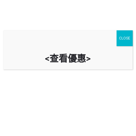
CLOSE
<查看優惠>
中國石油 (何文田)
九龍何文田公主道107號（往紅隧入口方向，愛民邨愛護動物
協會側）
立即致電
油站資料
導航到油站
回報錯誤