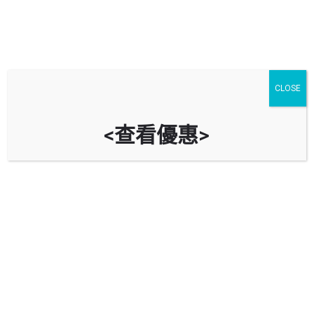
CLOSE
<查看優惠>
亨達汽車服務公司 HUNTER
MOTOR SERVICE CO.
香港香港仔黃竹坑業勤街33號
立即致電
資料
評價
0
導航到車房
Bookmark
分享
回報