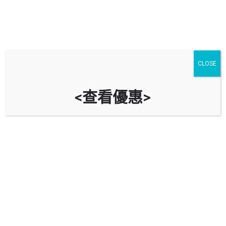
CLOSE
<查看優惠>
元朗區綜合服務大樓停車場 Yuen
Long District Community Services
Building Car Park