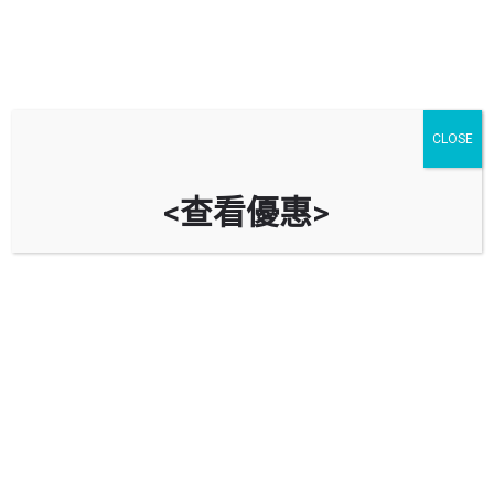
CLOSE
<查看優惠>
元朗千色匯停車場 KOLOUR • Yuen
Long Car Park
時租
立即致電