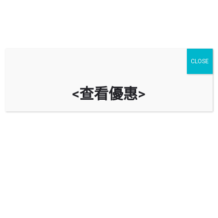
CLOSE
<查看優惠>
凱帆軒停車場 Hampton Place Car
Park
時租