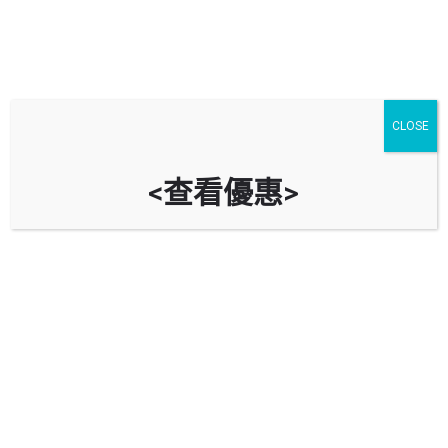
CLOSE
<查看優惠>
北京道一號停車場 One Peking Car
Park
時租