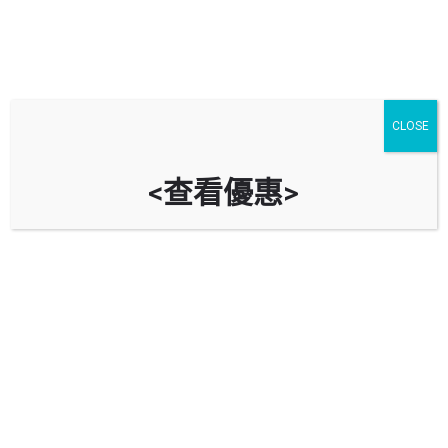
CLOSE
<查看優惠>
友愛體育館停車場 Yau Oi Sports
Centre Car Park
時租