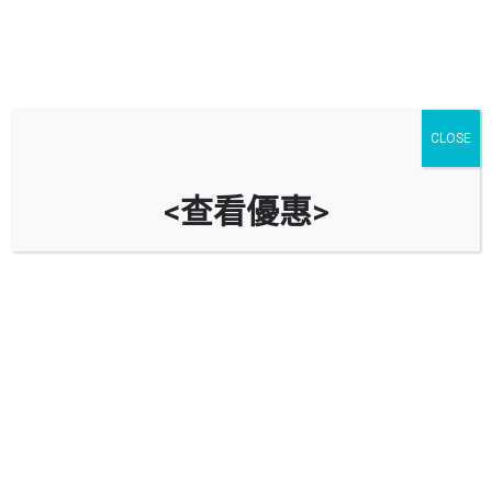
CLOSE
<查看優惠>
啟德1號停車場 One Kai Tak Car
Park
時租