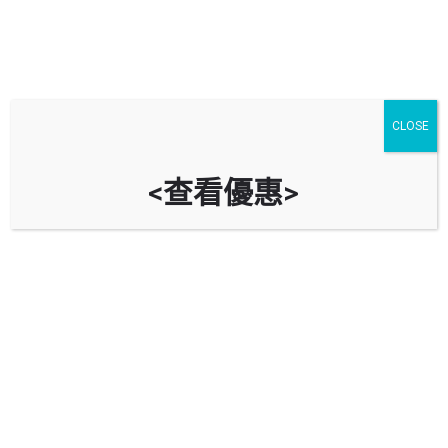
CLOSE
<查看優惠>
多盛大廈停車場 Dorset House Car
Park
時租