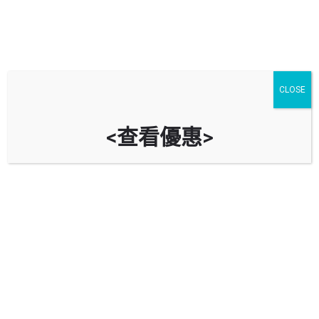
CLOSE
<查看優惠>
大埔超級城B區停車場 Tai Po Mega
Mall Zone B Car Park
時租
立即致電