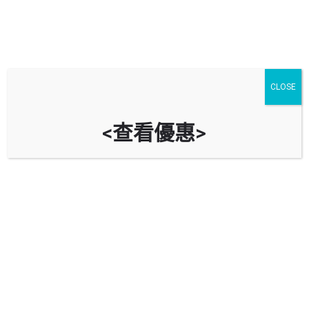
CLOSE
<查看優惠>
天逸邨停車場 Tin Yat Estate Car
Park
時租
立即致電