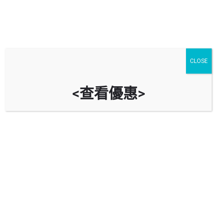
CLOSE
<查看優惠>
好景工業大廈停車場 Goodview
Industrial Building Car Park
時租