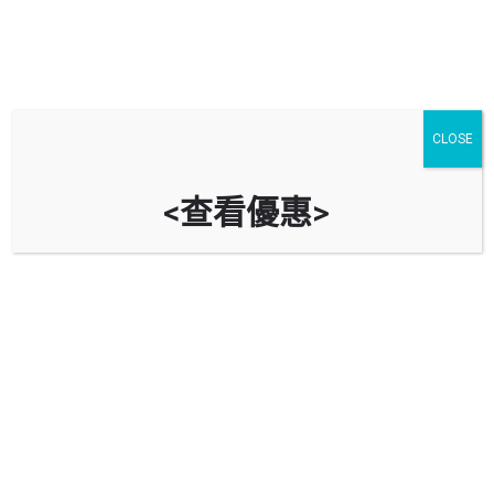
CLOSE
<查看優惠>
如心廣場商場二期停車場 Nina Mall
2 Car Park (全城匯停車場 Parc
City Car Park)