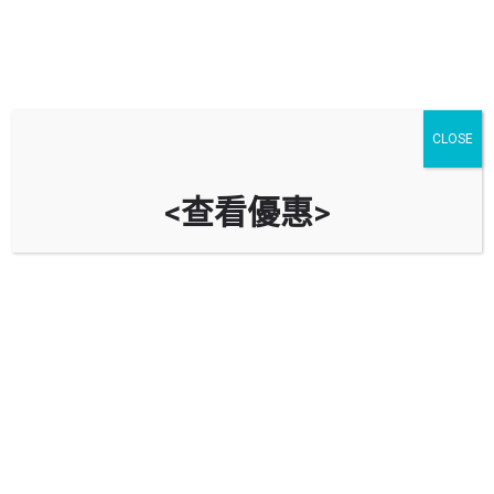
CLOSE
<查看優惠>
威達工貿商業中心停車場 Well
Tech Centre Car Park
時租