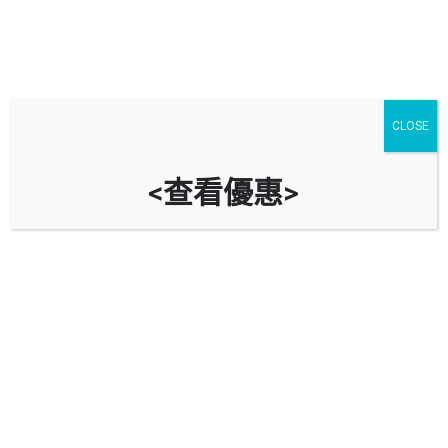
CLOSE
<查看優惠>
富利工業大廈停車場 Fully
Industrial Building Car Park
時租