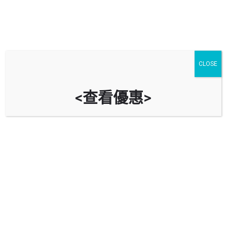
CLOSE
<查看優惠>
富寶花園停車場 Saddle Ridge
Garden Car Park
時租