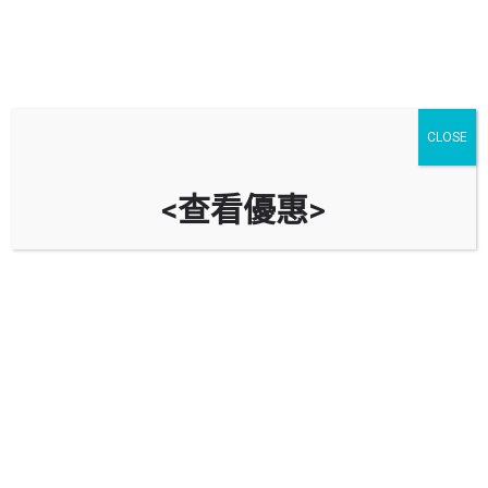
CLOSE
<查看優惠>
將軍澳廣場停車場 Tseung Kwan O
TKO Plaza Car Park
時租