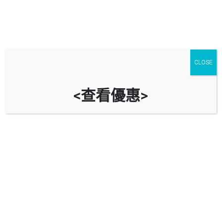
CLOSE
<查看優惠>
將軍澳醫院停車場 Tseung Kwan O
Hospital Car Park
時租
立即致電