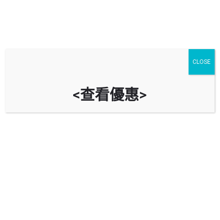
CLOSE
<查看優惠>
屏欣苑停車場 Ping Yan Court Car
Park
時租