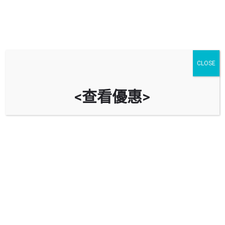
CLOSE
<查看優惠>
屯門偉景花園停車場 Grandeur
Gardens Car Park
時租
立即致電