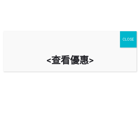
CLOSE
<查看優惠>
屯門政府合署停車場 Tuen Mun
Government Office Car Park
時租