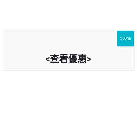
CLOSE
<查看優惠>
希爾頓大廈停車場 Hilton Tower
Car Park
時租