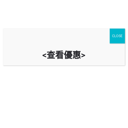
CLOSE
<查看優惠>
彩禾苑停車場 Choi Wo Court Car
Park
時租