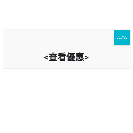
CLOSE
<查看優惠>
成業工業大廈停車場 Shing Yip
Industrial Building Car Park
時租