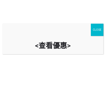
CLOSE
<查看優惠>
捷信汽車維修站 MOTORMECH ( 觀
塘站 )
九龍觀塘偉業街149號彩虹工業大廈地下
立即致電
資料
評價
0
導航到車房
Bookmark
分享
回報