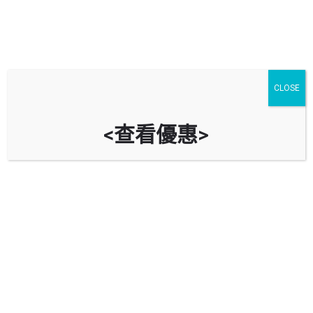
CLOSE
<查看優惠>
新城市廣場一期停車場 New Town
Plaza Phase I Car Park
時租
立即致電