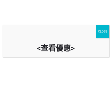
CLOSE
<查看優惠>
新記A停車場
時租
$
5