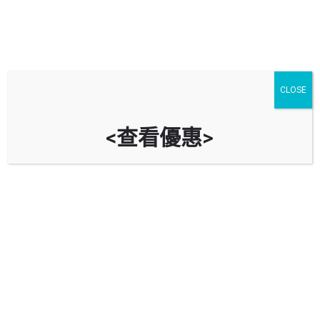
CLOSE
<查看優惠>
明生工業大廈停車場 Ming Sang
Industrial Building Car Park
時租