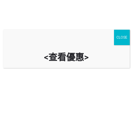
CLOSE
<查看優惠>
東城大廈停車場 East Town
Building Car Park
時租
立即致電