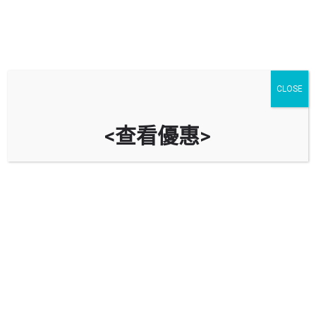
CLOSE
<查看優惠>
柏力汽車公司 SPARCO MOTOR
SERVICE CO.
九龍土瓜灣麟祥街5號地下
立即致電
資料
評價
0
導航到車房
Bookmark
分享
回報