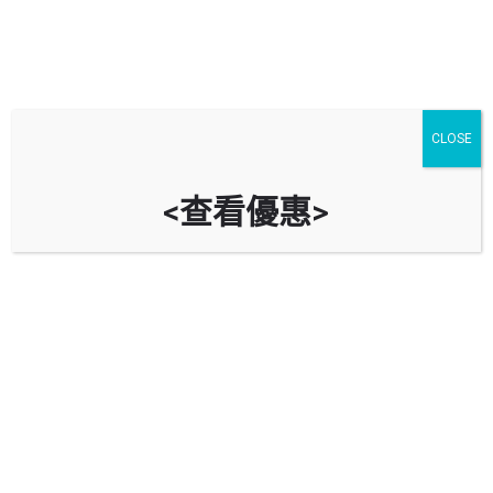
CLOSE
<查看優惠>
永安中心停車場 Wing On Centre
Car Park
時租
立即致電