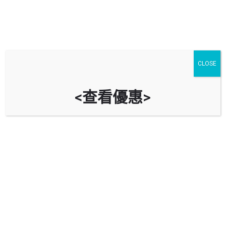
CLOSE
<查看優惠>
浪翠園一期停車場 Sea Crest Villa
Phase 1 Car Park
時租