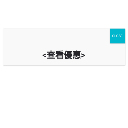
CLOSE
<查看優惠>
港珠澳大橋香港口岸5號停車場 (的
士) HZMB Hong Kong Port Car
Park 5 (Taxi)