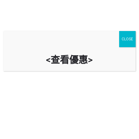
CLOSE
<查看優惠>
瓏山1號停車場 Mount One Car
Park
時租