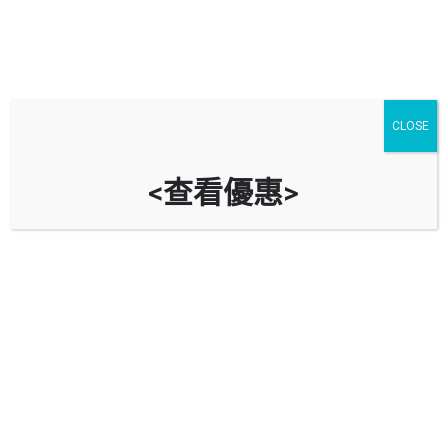
CLOSE
<查看優惠>
皇后山商場停車場 Queens Hill
Shopping Centre Car Park (皇后山
邨 Queens Hill Estate)