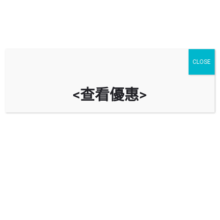
CLOSE
<查看優惠>
綠楊新邨停車場 Luk Yeung Sun
Chuen Car Park
時租